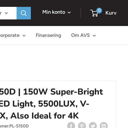
0
Min konto
Kurv
r
orporate
Finansering
Om AVS
50D | 150W Super-Bright
LED Light, 5500LUX, V-
 Also Ideal for 4K
mmer:
PL-S150D