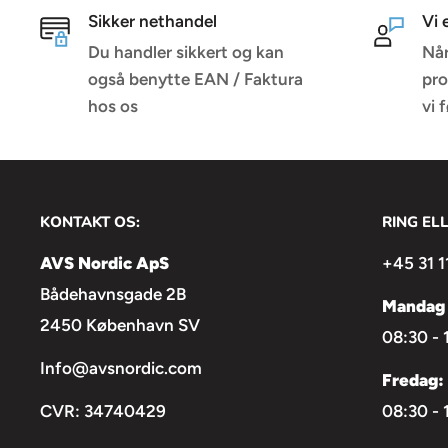
the same size, works perfectly in broadcast studi
Sikker nethandel
Vi 
the large 4K studios that request brighter panel
Du handler sikkert og kan
Når
studios, to reproduce more HDR details.
også benytte EAN / Faktura
pro
hos os
vi 
No Fan, No Noise
The active cooling system of PL-S150D ensures 
KONTAKT OS:
RING EL
output with no fan or louver, to provide a silent
AVS Nordic ApS
+45 31 1
environment.
Bådehavnsgade 2B
Mandag 
2450 København SV
08:30 - 
Info@avsnordic.com
Fredag:
CVR: 34740429
08:30 - 