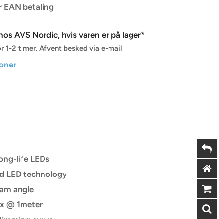
r EAN betaling
os AVS Nordic, hvis varen er på lager*
r 1-2 timer. Afvent besked via e-mail
ioner
ong-life LEDs
d LED technology
eam angle
x @ 1meter