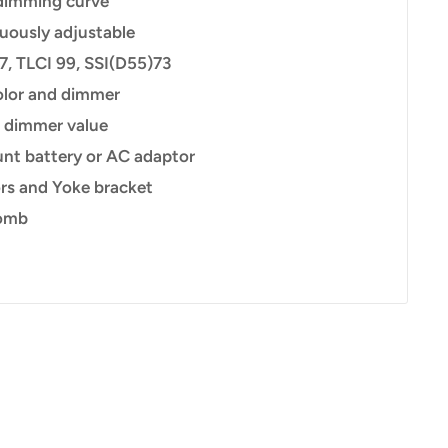
dimming curve
ously adjustable
97, TLCI 99, SSI(D55)73
olor and dimmer
d dimmer value
nt battery or AC adaptor
ors and Yoke bracket
comb