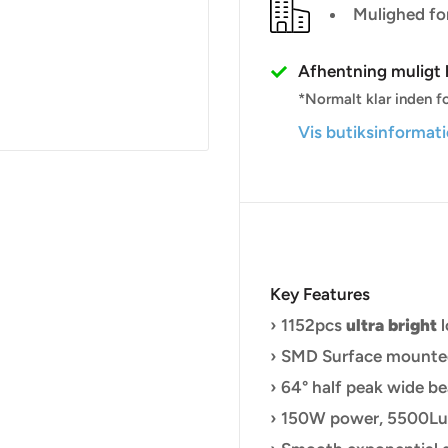
Mulighed fo
Afhentning muligt h
*Normalt klar inden fo
Vis butiksinformat
Key Features
› 1152pcs
ultra bright
l
› SMD Surface mounte
› 64° half peak wide b
› 150W power, 5500Lu