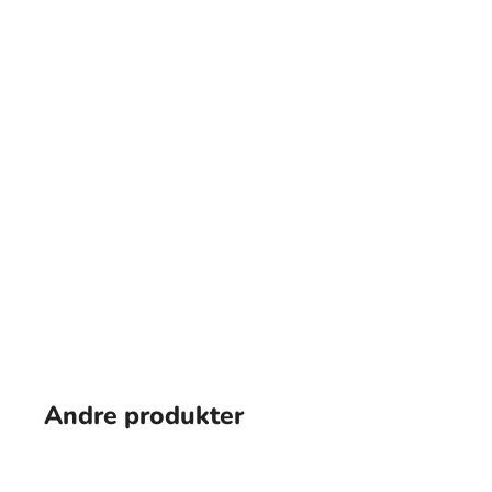
5500Lux@1m Super Bright
Andre produkter
PL-S150D provides 150W light output and as hig
meter illuminance, twice brighter than regular 