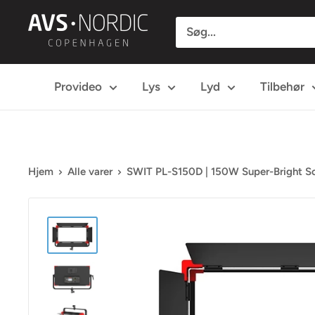
Spring
AVS
til
Nordic
indhold
Provideo
Lys
Lyd
Tilbehør
Hjem
Alle varer
SWIT PL-S150D | 150W Super-Bright Sof