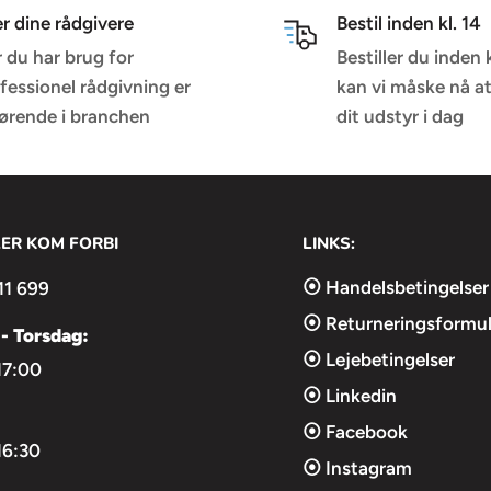
o setup especially
er dine rådgivere
Bestil inden kl. 14
 lights comparing to HD
 du har brug for
Bestiller du inden 
fessionel rådgivning er
kan vi måske nå a
førende i branchen
dit udstyr i dag
150W high bright
LER KOM FORBI
LINKS:
 video production
⦿ Handelsbetingelser
11 699
⦿ Returneringsformul
- Torsdag:
⦿ Lejebetingelser
17:00
⦿ Linkedin
⦿ Facebook
16:30
⦿ Instagram