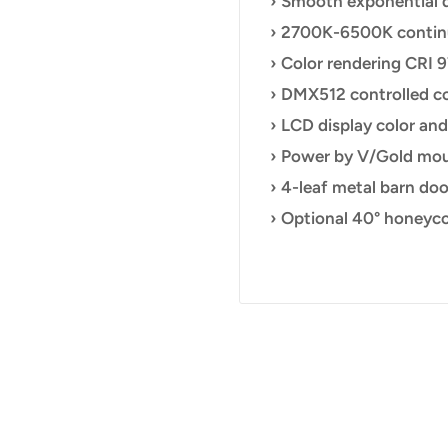
› Smooth exponential 
› 2700K-6500K continu
› Color rendering CRI 
› DMX512 controlled c
› LCD display color an
› Power by V/Gold mou
› 4-leaf metal barn do
› Optional 40° honey
h as 5500Lux at 1
100W LED panels with