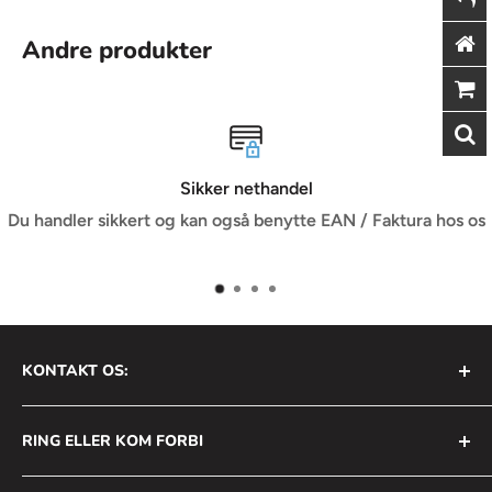
Andre produkter
Sikker nethandel
dler sikkert og kan også benytte EAN / Faktura hos os
Når d
KONTAKT OS:
AVS Nordic ApS
RING ELLER KOM FORBI
Bådehavnsgade 2B
2450 København SV
+45 31 111 699