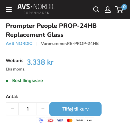
Spring
0
AVS
til
Nordic
indhold
Prompter People PROP-24HB
Replacement Glass
AVS NORDIC
Varenummer:
RE-PROP-24HB
Udsalgspris
3.338 kr
Webpris
Eks moms.
Bestillingsvare
Antal:
Tilføj til kurv