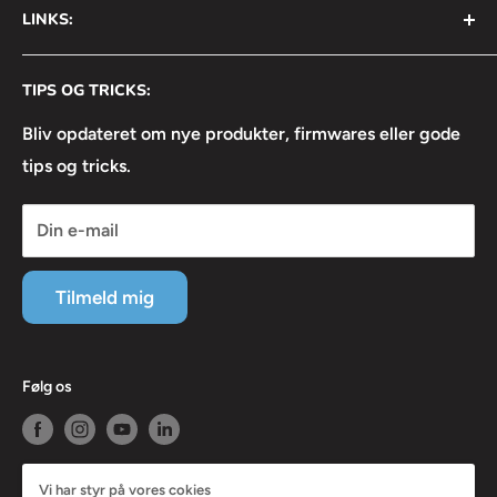
LINKS:
Info@avsnordic.com
Mandag - Torsdag:
⦿ Handelsbetingelser
08:30 - 17:00
CVR: 34740429
TIPS OG TRICKS:
⦿ Returneringsformular
Fredag:
⦿ Lejebetingelser
Bliv opdateret om nye produkter, firmwares eller gode
08:30 - 16:30
tips og tricks.
⦿ Linkedin
⦿ Facebook
Din e-mail
⦿ Instagram
⦿ Servicevilkår
Tilmeld mig
⦿ Refusionspolitik
Følg os
Vi har styr på vores cokies