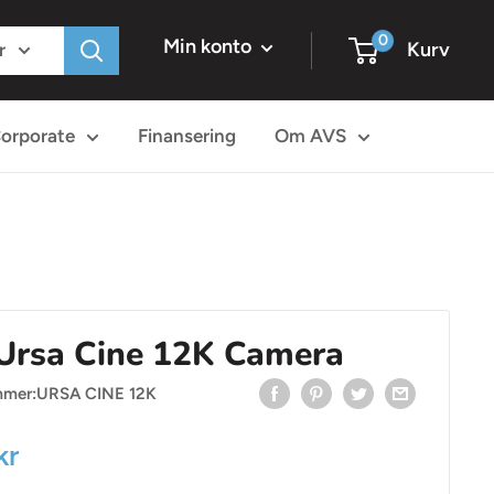
0
Min konto
Kurv
r
orporate
Finansering
Om AVS
Ursa Cine 12K Camera
mmer:
URSA CINE 12K
ris
kr