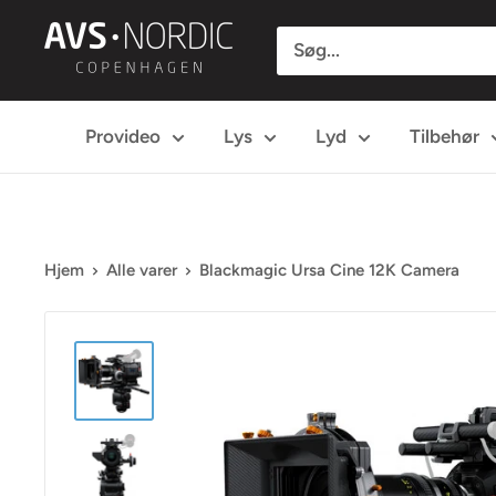
Spring
AVS
til
Nordic
indhold
Provideo
Lys
Lyd
Tilbehør
Hjem
Alle varer
Blackmagic Ursa Cine 12K Camera