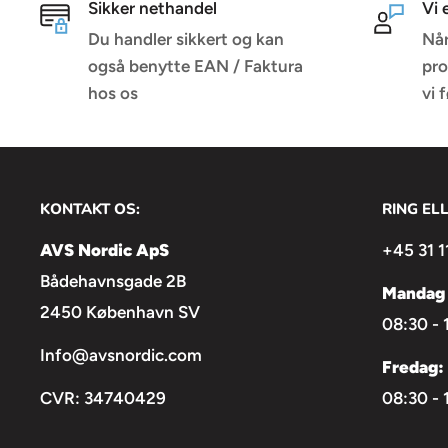
Sikker nethandel
Vi 
Du handler sikkert og kan
Når
også benytte EAN / Faktura
pro
hos os
vi 
KONTAKT OS:
RING EL
AVS Nordic ApS
+45 31 1
Bådehavnsgade 2B
Mandag 
2450 København SV
08:30 - 
Info@avsnordic.com
Fredag:
CVR: 34740429
08:30 - 