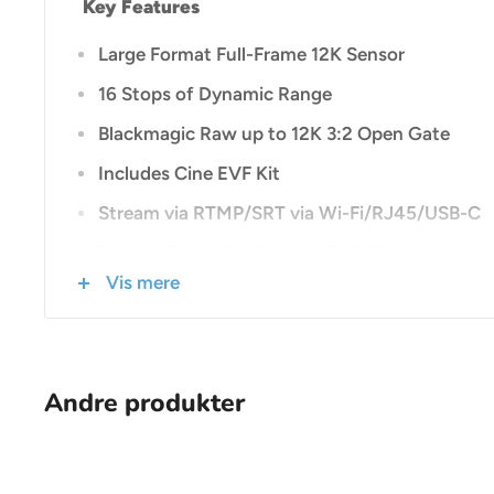
Key Features
Large Format Full-Frame 12K Sensor
16 Stops of Dynamic Range
Blackmagic Raw up to 12K 3:2 Open Gate
Includes Cine EVF Kit
Stream via RTMP/SRT via Wi-Fi/RJ45/USB-C
Built-In Clear, 2/4/6-Stop IRND Filters
Vis mere
Built-In Folding 5" 1500 cd/m² Monitor
12G-SDI Output, USB-C Expansion Ports
Timecode/REF, LEMO/Fischer Control Ports
Andre produkter
2 x Balanced 3-Pin XLR Audio Inputs