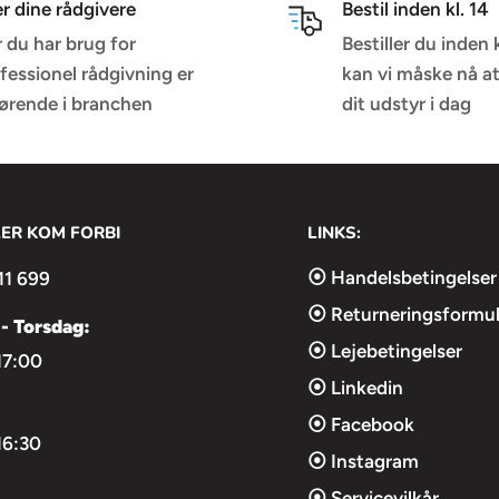
er dine rådgivere
Bestil inden kl. 14
 du har brug for
Bestiller du inden 
fessionel rådgivning er
kan vi måske nå a
førende i branchen
dit udstyr i dag
LER KOM FORBI
LINKS:
⦿ Handelsbetingelser
11 699
⦿ Returneringsformul
- Torsdag:
⦿ Lejebetingelser
17:00
⦿ Linkedin
⦿ Facebook
16:30
⦿ Instagram
⦿ Servicevilkår