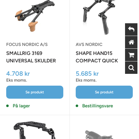
FOCUS NORDIC A/S
AVS NORDIC
SMALLRIG 3169
SHAPE HAND15
UNIVERSAL SKULDER
COMPACT QUICK
KIT
HANDLE ARRI ROSETTE
Udsalgspris
Udsalgspris
4.708 kr
5.685 kr
BLACK
Eks moms.
Eks moms.
Se produkt
Se produkt
På lager
Bestillingsvare