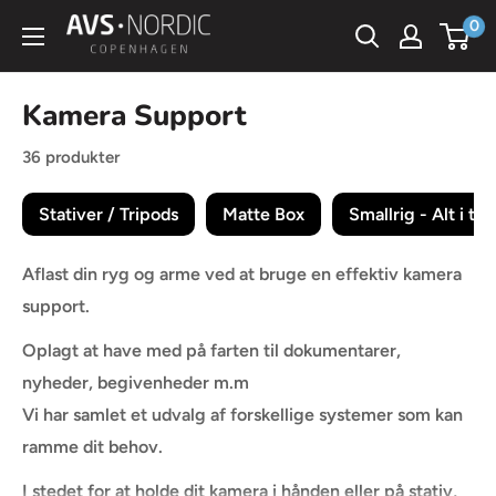
Spring
0
AVS
til
Nordic
indhold
Kamera Support
36 produkter
Stativer / Tripods
Matte Box
Smallrig - Alt i til
Aflast din ryg og arme ved at bruge en effektiv kamera
support.
Oplagt at have med på farten til dokumentarer,
nyheder, begivenheder m.m
Vi har samlet et udvalg af forskellige systemer som kan
ramme dit behov.
I stedet for at holde dit kamera i hånden eller på stativ,