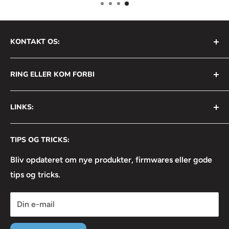
KONTAKT OS:
AVS Nordic ApS
RING ELLER KOM FORBI
Bådehavnsgade 2B
2450 København SV
+45 31 111 699
LINKS:
Info@avsnordic.com
Mandag - Torsdag:
⦿ Handelsbetingelser
08:30 - 17:00
CVR: 34740429
TIPS OG TRICKS:
⦿ Returneringsformular
Fredag:
⦿ Lejebetingelser
Bliv opdateret om nye produkter, firmwares eller gode
08:30 - 16:30
tips og tricks.
⦿ Linkedin
⦿ Facebook
Din e-mail
⦿ Instagram
⦿ Servicevilkår