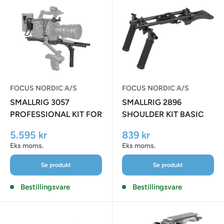
FOCUS NORDIC A/S
FOCUS NORDIC A/S
SMALLRIG 3057
SMALLRIG 2896
PROFESSIONAL KIT FOR
SHOULDER KIT BASIC
SONY FX9
Udsalgspris
Udsalgspris
5.595 kr
839 kr
Eks moms.
Eks moms.
Se produkt
Se produkt
Bestillingsvare
Bestillingsvare