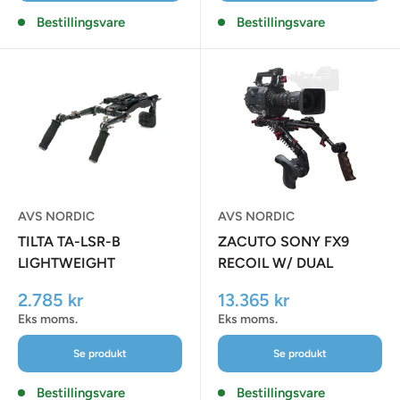
Bestillingsvare
Bestillingsvare
AVS NORDIC
AVS NORDIC
TILTA TA-LSR-B
ZACUTO SONY FX9
LIGHTWEIGHT
RECOIL W/ DUAL
SHOULDER RIG - BLACK
TRIGGER GRIPS
Udsalgspris
Udsalgspris
2.785 kr
13.365 kr
Eks moms.
Eks moms.
Se produkt
Se produkt
Bestillingsvare
Bestillingsvare