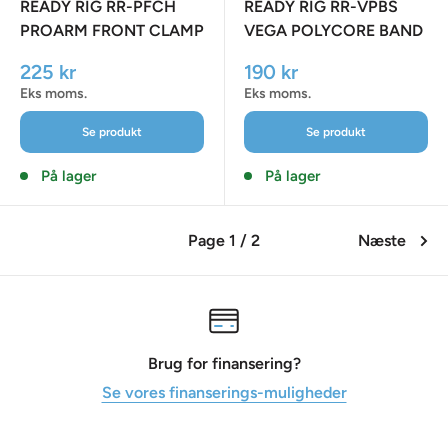
READY RIG RR-PFCH
READY RIG RR-VPBS
PROARM FRONT CLAMP
VEGA POLYCORE BAND
HARDWARE KIT
1/4-20" SCREW PLATE
Udsalgspris
Udsalgspris
225 kr
190 kr
KIT
Eks moms.
Eks moms.
Se produkt
Se produkt
På lager
På lager
Page 1 / 2
Næste
Brug for finansering?
Se vores finanserings-muligheder