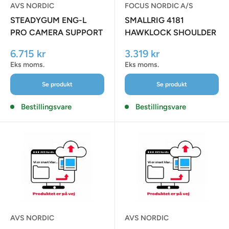
AVS NORDIC
FOCUS NORDIC A/S
STEADYGUM ENG-L
SMALLRIG 4181
PRO CAMERA SUPPORT
HAWKLOCK SHOULDER
(UNDER 6 KG)
RIG PRO
Udsalgspris
Udsalgspris
6.715 kr
3.319 kr
Eks moms.
Eks moms.
Se produkt
Se produkt
Bestillingsvare
Bestillingsvare
AVS NORDIC
AVS NORDIC