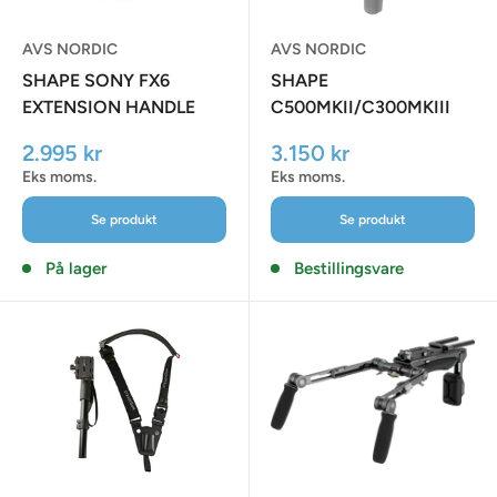
AVS NORDIC
AVS NORDIC
SHAPE SONY FX6
SHAPE
EXTENSION HANDLE
C500MKII/C300MKIII
REMOTE EXTENSION
Udsalgspris
Udsalgspris
2.995 kr
3.150 kr
HANDLE
Eks moms.
Eks moms.
Se produkt
Se produkt
På lager
Bestillingsvare