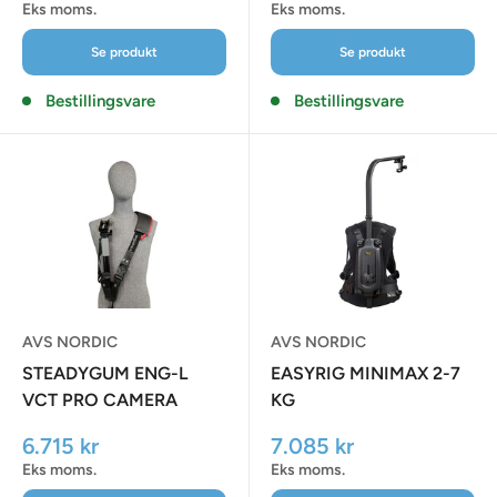
Mandag - Torsdag:
Eks moms.
Eks moms.
08:30 - 17:00
Se produkt
Se produkt
Fredag:
Bestillingsvare
Bestillingsvare
08:30 - 16:30
AVS NORDIC
AVS NORDIC
STEADYGUM ENG-L
EASYRIG MINIMAX 2-7
VCT PRO CAMERA
KG
SUPPORT (UNDER 6 KG)
Udsalgspris
Udsalgspris
6.715 kr
7.085 kr
Eks moms.
Eks moms.