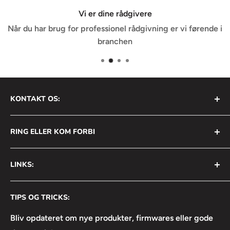
Vi er dine rådgivere
Når du har brug for professionel rådgivning er vi førende i
branchen
KONTAKT OS:
AVS Nordic ApS
Opnår 4 gange mere output sammenlignet med det
RING ELLER KOM FORBI
Bådehavnsgade 2B
gennemsnitlige output for lignende produkter)
2450 København SV
+45 31 111 699
LINKS:
›
Slank og let, men alligevel robust (kun 1,86 cm tyk)
Info@avsnordic.com
Mandag - Torsdag:
›
Hurtig opsætning på bare et minut
⦿ Handelsbetingelser
08:30 - 17:00
CVR: 34740429
›
Trådløs kontrol Nanlink APP, LumenRadio CRMX
TIPS OG TRICKS:
⦿ Returneringsformular
Fredag:
›
Nominel effekt: 150W
⦿ Lejebetingelser
Bliv opdateret om nye produkter, firmwares eller gode
08:30 - 16:30
›
Vægt: 1,76kg