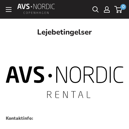
Spring
0
AVS
til
Nordic
indhold
Lejebetingelser
Kontaktinfo: