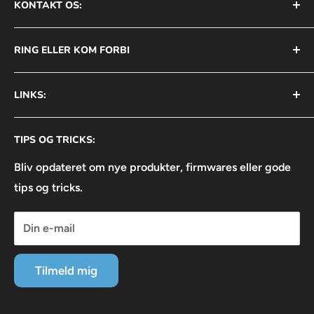
KONTAKT OS:
AVS Nordic ApS
RING ELLER KOM FORBI
Bådehavnsgade 2B
2450 København SV
+45 31 111 699
LINKS:
Info@avsnordic.com
Mandag - Torsdag:
⦿ Handelsbetingelser
08:30 - 17:00
CVR: 34740429
TIPS OG TRICKS:
⦿ Returneringsformular
Fredag:
⦿ Lejebetingelser
Bliv opdateret om nye produkter, firmwares eller gode
08:30 - 16:30
tips og tricks.
⦿ Linkedin
⦿ Facebook
Din e-mail
⦿ Instagram
⦿ Servicevilkår
Tilmeld mig
⦿ Refusionspolitik