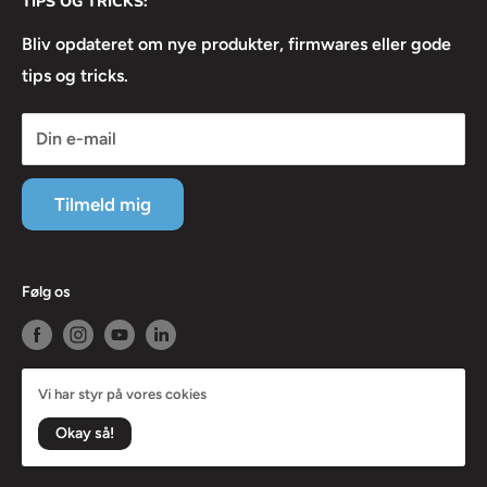
TIPS OG TRICKS:
⦿ Returneringsformular
Fredag:
⦿ Lejebetingelser
Bliv opdateret om nye produkter, firmwares eller gode
08:30 - 16:30
tips og tricks.
⦿ Linkedin
⦿ Facebook
Din e-mail
⦿ Instagram
⦿ Servicevilkår
Tilmeld mig
⦿ Refusionspolitik
Følg os
Vi har styr på vores cokies
© 2026 AVS Nordic
Okay så!
Med forbehold for prisændringer