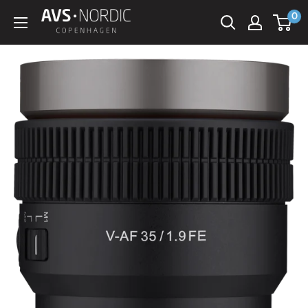
Spring
0
AVS
til
Nordic
indhold