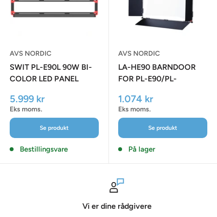
AVS NORDIC
AVS NORDIC
SWIT PL-E90L 90W BI-
LA-HE90 BARNDOOR
COLOR LED PANEL
FOR PL-E90/PL-
LIGHT, ULTRA SLIM,
E90D/PL-E90P
Udsalgspris
Udsalgspris
5.999 kr
1.074 kr
SWIT PATENT, V-
Eks moms.
Eks moms.
MOUNT, DMX
Se produkt
Se produkt
Bestillingsvare
På lager
Vi er dine rådgivere