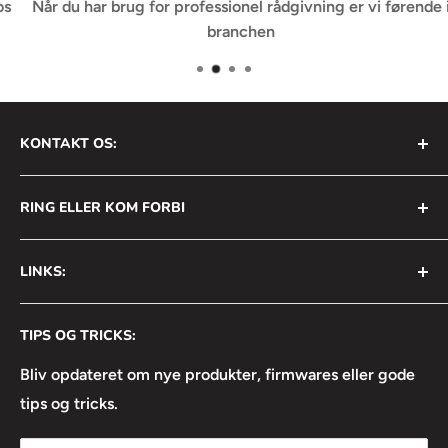
Når du har brug for professionel rådgivning er vi førende i
branchen
KONTAKT OS:
AVS Nordic ApS
RING ELLER KOM FORBI
Bådehavnsgade 2B
2450 København SV
+45 31 111 699
LINKS:
Info@avsnordic.com
Mandag - Torsdag:
⦿ Handelsbetingelser
08:30 - 17:00
CVR: 34740429
TIPS OG TRICKS:
⦿ Returneringsformular
Fredag:
⦿ Lejebetingelser
Bliv opdateret om nye produkter, firmwares eller gode
08:30 - 16:30
tips og tricks.
⦿ Linkedin
⦿ Facebook