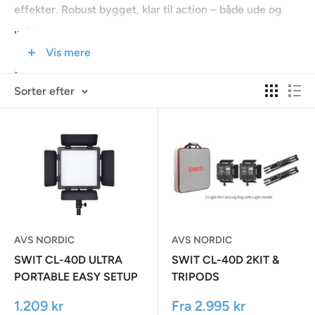
effekter. Robust bygget, klar til action – både ude og
inde
Vis mere
Se hele Swit store katalog her under
Sorter efter
AVS NORDIC
AVS NORDIC
SWIT CL-40D ULTRA
SWIT CL-40D 2KIT &
PORTABLE EASY SETUP
TRIPODS
FANLESS BI-COLOR
Udsalgspris
Udsalgspris
1.209 kr
Fra
2.995 kr
PANEL LIGHT