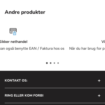
Andre produkter
Vi er dine rådgivere
s os
Når du har brug for professionel rådgivning er vi førend
branchen
KONTAKT OS:
AVS Nordic ApS
RING ELLER KOM FORBI
Bådehavnsgade 2B
2450 København SV
+45 31 111 699