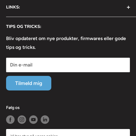
LINKS:
Info@avsnordic.com
Mandag - Torsdag:
⦿ Handelsbetingelser
08:30 - 17:00
CVR: 34740429
TIPS OG TRICKS:
⦿ Returneringsformular
Fredag:
⦿ Lejebetingelser
Bliv opdateret om nye produkter, firmwares eller gode
08:30 - 16:30
tips og tricks.
⦿ Linkedin
⦿ Facebook
Din e-mail
⦿ Instagram
⦿ Servicevilkår
Tilmeld mig
⦿ Refusionspolitik
Følg os