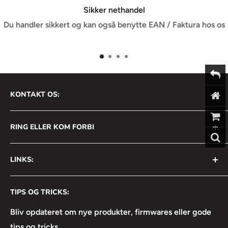
Sikker nethandel
Du handler sikkert og kan også benytte EAN / Faktura hos os
KONTAKT OS:
AVS Nordic ApS
RING ELLER KOM FORBI
Bådehavnsgade 2B
2450 København SV
+45 31 111 699
LINKS:
Info@avsnordic.com
Mandag - Torsdag:
⦿ Handelsbetingelser
08:30 - 17:00
CVR: 34740429
TIPS OG TRICKS:
⦿ Returneringsformular
Fredag:
⦿ Lejebetingelser
Bliv opdateret om nye produkter, firmwares eller gode
08:30 - 16:30
tips og tricks.