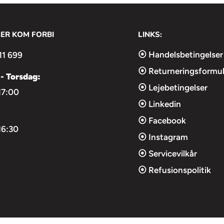
LER KOM FORBI
LINKS:
⦿ Handelsbetingelser
11 699
⦿ Returneringsformul
- Torsdag:
⦿ Lejebetingelser
17:00
⦿ Linkedin
⦿ Facebook
16:30
⦿ Instagram
⦿ Servicevilkår
⦿ Refusionspolitik