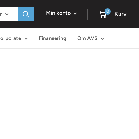
0
Min konto
Kurv
r
orporate
Finansering
Om AVS