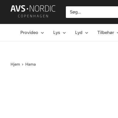
Spring
AVS
til
Nordic
indhold
Provideo
Lys
Lyd
Tilbehør
Hjem
Hama