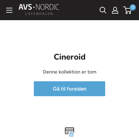
Spring
0
AVS
til
Nordic
indhold
Cineroid
Denne kollektion er tom
Gå til forsiden