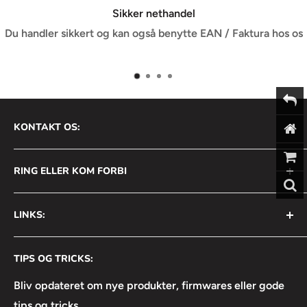
Sikker nethandel
Du handler sikkert og kan også benytte EAN / Faktura hos os
KONTAKT OS:
AVS Nordic ApS
RING ELLER KOM FORBI
Bådehavnsgade 2B
2450 København SV
+45 31 111 699
LINKS:
Info@avsnordic.com
Mandag - Torsdag:
⦿ Handelsbetingelser
08:30 - 17:00
CVR: 34740429
TIPS OG TRICKS:
⦿ Returneringsformular
Fredag:
⦿ Lejebetingelser
Bliv opdateret om nye produkter, firmwares eller gode
08:30 - 16:30
tips og tricks.