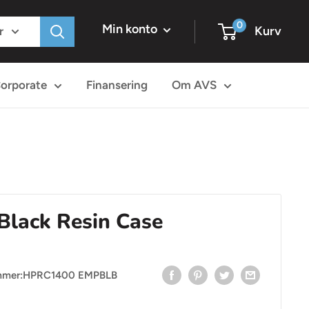
0
Min konto
Kurv
r
orporate
Finansering
Om AVS
lack Resin Case
mmer:
HPRC1400 EMPBLB