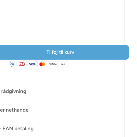
ris
Tilføj til kurv
 rådgivning
er nethandel
r EAN betaling