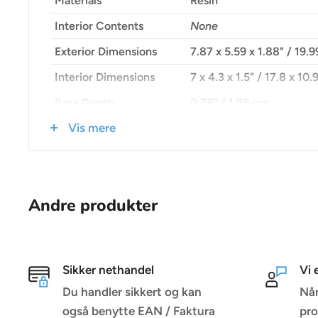
Materials
Resin
Interior Contents
None
Exterior Dimensions
7.87 x 5.59 x 1.88" / 19.
Interior Dimensions
7 x 4.3 x 1.5" / 17.8 x 10
Base Depth
0.78" / 1.98 cm
Vis mere
Lid Depth
0.78" / 1.98 cm
Watertight
Yes, O-Ring Seal
IP Rating
IP67
Andre produkter
Storage Temperature
-40 to 176°F / -40 to 80
Weight
1.32 lb / 0.6 kg
Sikker nethandel
Vi 
Du handler sikkert og kan
Når
også benytte EAN / Faktura
pro