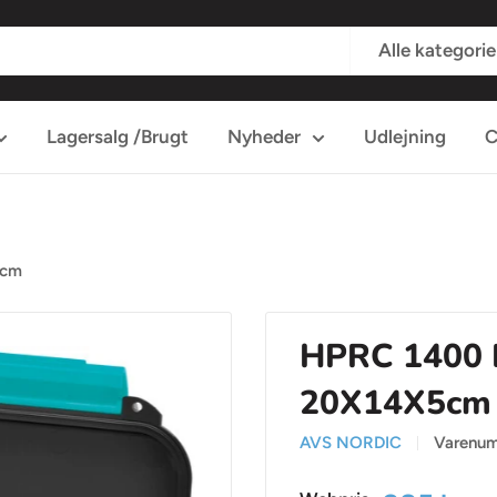
Alle kategorie
Lagersalg /Brugt
Nyheder
Udlejning
C
5cm
HPRC 1400 B
20X14X5cm
AVS NORDIC
Varenu