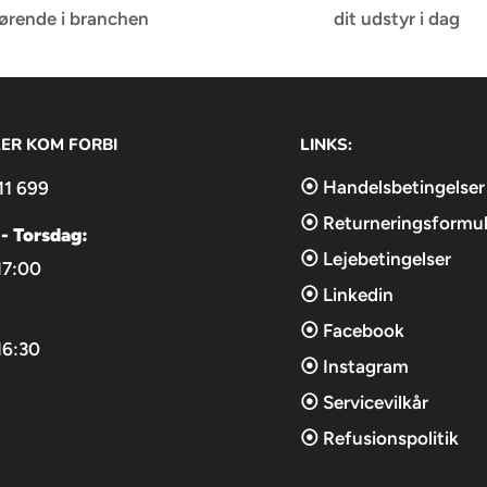
førende i branchen
dit udstyr i dag
LER KOM FORBI
LINKS:
⦿ Handelsbetingelser
11 699
⦿ Returneringsformul
- Torsdag:
⦿ Lejebetingelser
17:00
⦿ Linkedin
⦿ Facebook
16:30
⦿ Instagram
⦿ Servicevilkår
⦿ Refusionspolitik