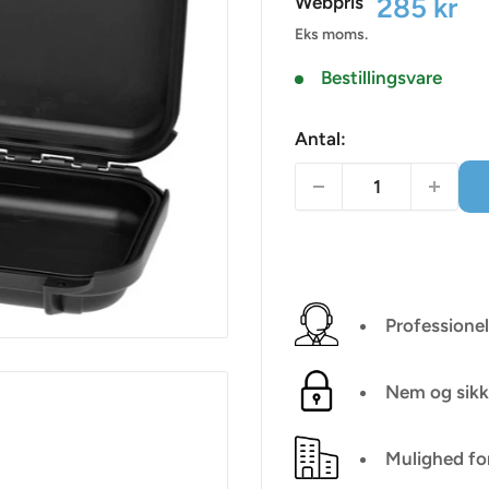
Udsalgsp
285 kr
Webpris
Eks moms.
Bestillingsvare
Antal:
Professionel
Nem og sikk
Mulighed fo