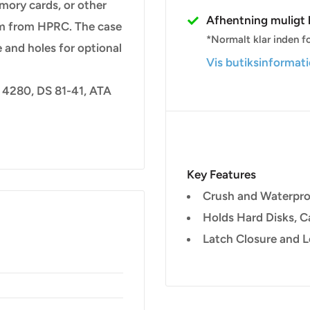
emory cards, or other
Afhentning muligt h
am from HPRC. The case
*Normalt klar inden fo
e and holes for optional
Vis butiksinformat
 4280, DS 81-41, ATA
Key Features
Crush and Waterpr
Holds Hard Disks, C
Latch Closure and 