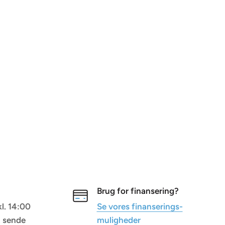
Brug for finansering?
kl. 14:00
Se vores finanserings-
t sende
muligheder