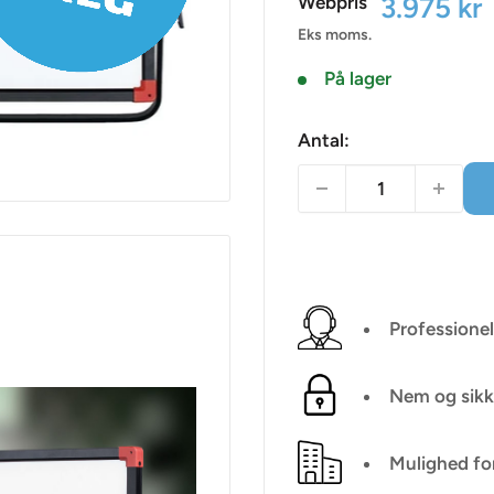
Udsalgsp
3.975 kr
Webpris
Eks moms.
På lager
Antal:
Professionel
Nem og sikk
Mulighed fo