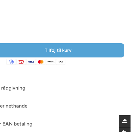
ris
Tilføj til kurv
 rådgivning
er nethandel
r EAN betaling