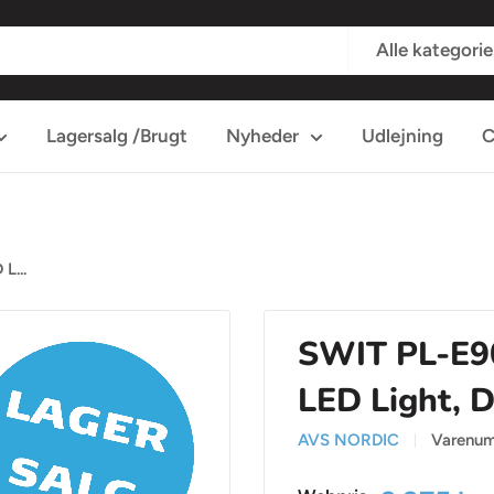
Alle kategorie
Lagersalg /Brugt
Nyheder
Udlejning
C
L...
SWIT PL-E9
LED Light, 
AVS NORDIC
Varenu