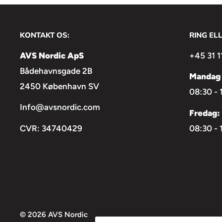
enough and portable, which is an ideal light sour
field video productions, and broadcast studios.
KONTAKT OS:
RING EL
AVS Nordic ApS
+45 31 1
Bådehavnsgade 2B
Mandag 
2450 København SV
08:30 - 
Info@avsnordic.com
Fredag:
CVR: 34740429
08:30 - 
© 2026 AVS Nordic