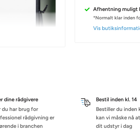
Afhentning muligt h
*Normalt klar inden fo
Vis butiksinformat
er dine rådgivere
Bestil inden kl. 14
ighting applications.
 du har brug for
Bestiller du inden 
of the light frame,
fessionel rådgivning er
kan vi måske nå a
førende i branchen
dit udstyr i dag
y, PL-E90D can output
the light body is slim