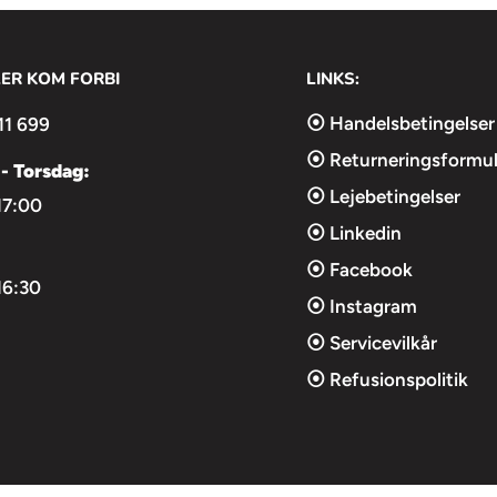
ce for interview kit，
LER KOM FORBI
LINKS:
⦿ Handelsbetingelser
11 699
⦿ Returneringsformul
- Torsdag:
⦿ Lejebetingelser
17:00
⦿ Linkedin
⦿ Facebook
16:30
⦿ Instagram
⦿ Servicevilkår
⦿ Refusionspolitik