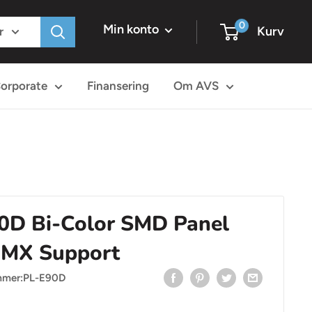
0
Min konto
Kurv
r
orporate
Finansering
Om AVS
0D Bi-Color SMD Panel
DMX Support
mmer:
PL-E90D